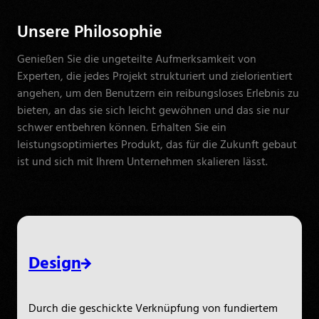
Unsere Philosophie
Genießen Sie die ungeteilte Aufmerksamkeit von
Experten, die jedes Projekt strukturiert und zielorientiert
angehen, um den Benutzern ein reibungsloses Erlebnis zu
bieten, an das sie sich leicht gewöhnen und das sie nur
schwer entbehren können. Erhalten Sie ein
leistungsoptimiertes Produkt, das für die Zukunft gebaut
ist und sich mit Ihrem Unternehmen skalieren lässt.
Design
Durch die geschickte Verknüpfung von fundiertem