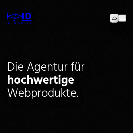
I
I
D
V
V
B
I
N
A
R
I
E
S
Die Agentur für
hochwertige
Webprodukte.